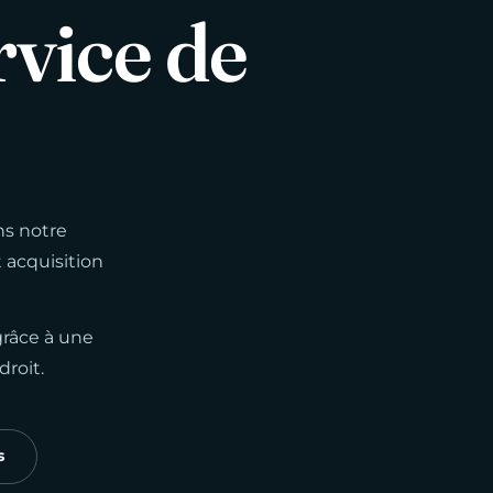
rvice
de
ns notre
 acquisition
grâce à une
roit.
s