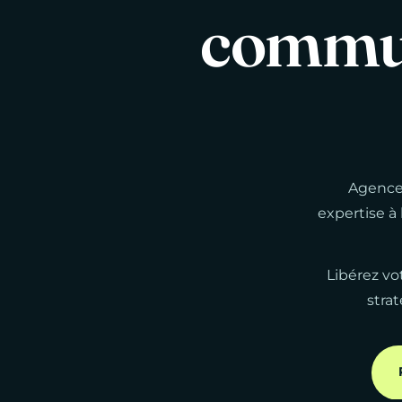
commu
Agence 
expertise à
Libérez vo
stra