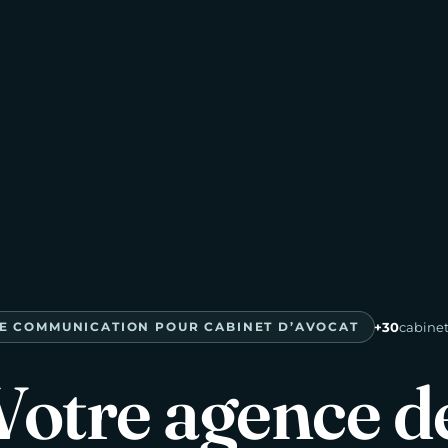
E COMMUNICATION POUR CABINET D’AVOCAT
+30
cabine
Votre
agence
d