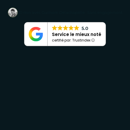
30 min avec Guilhem Delachapelle · Sans engagement
5.0
Service le mieux noté
certifié par: Trustindex