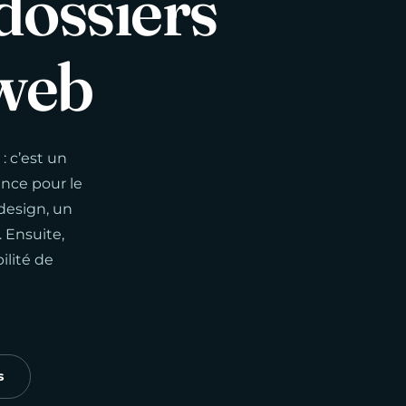
dossiers
web
: c’est un
ance pour le
 design, un
 Ensuite,
ilité de
s