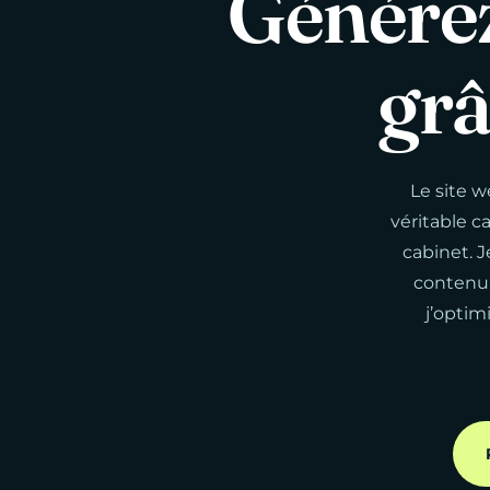
Génére
gr
Le site w
véritable c
cabinet. J
contenu,
j’optim