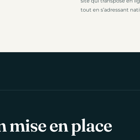
site qui transpose en li
tout en s’adressant nat
n mise en place