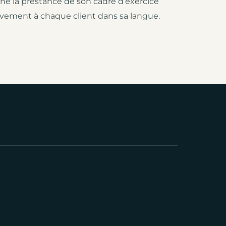
gne la prestance de son cadre d’exercice
ivement à chaque client dans sa langue.