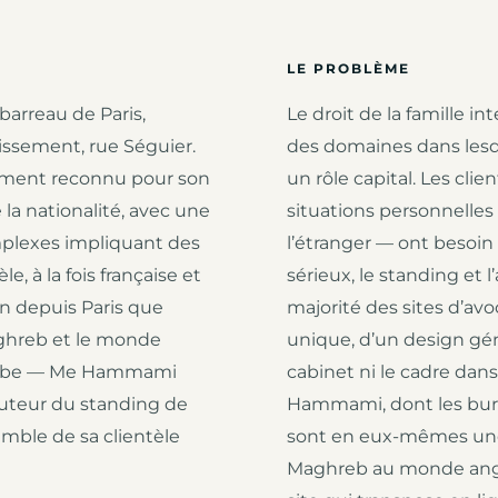
LE PROBLÈME
arreau de Paris,
Le droit de la famille in
ssement, rue Séguier.
des domaines dans lesqu
alement reconnu pour son
un rôle capital. Les cli
e la nationalité, avec une
situations personnelles 
mplexes impliquant des
l’étranger — ont besoin
e, à la fois française et
sérieux, le standing et l
ien depuis Paris que
majorité des sites d’avo
ghreb et le monde
unique, d’un design géné
 arabe — Me Hammami
cabinet ni le cadre dans
hauteur du standing de
Hammami, dont les bur
emble de sa clientèle
sont en eux-mêmes une 
Maghreb au monde anglo-