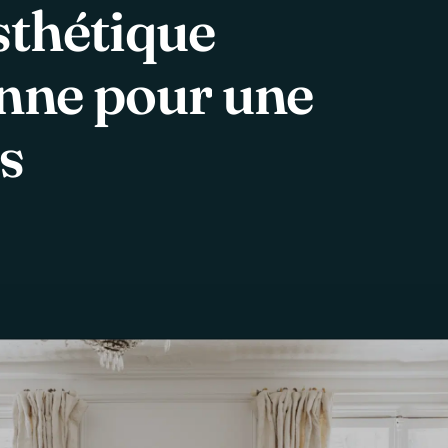
sthétique
nne
pour
une
s