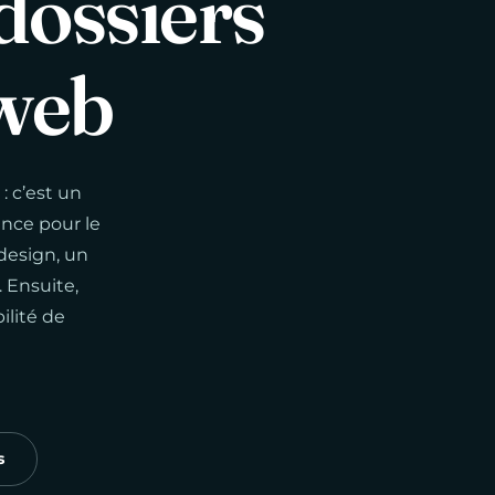
dossiers
web
: c’est un
ance pour le
 design, un
 Ensuite,
ilité de
s