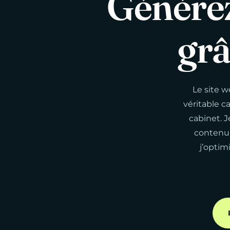
Génére
gr
Le site w
véritable c
cabinet. J
contenu,
j’optim