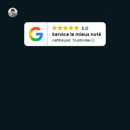
30 min avec Guilhem Delachapelle · Sans engagement
5.0
Service le mieux noté
certifié par: Trustindex