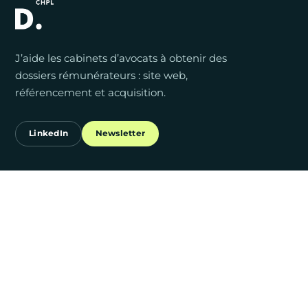
J’aide les cabinets d’avocats à obtenir des
dossiers rémunérateurs : site web,
référencement et acquisition.
LinkedIn
Newsletter
TRAVAILLONS ENSEMBLE
Création Site Internet
Agence SEO
RESSOURCES
Blog
Études de cas