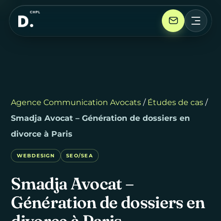
Agence Communication Avocats
/
Études de cas
/
Smadja Avocat – Génération de dossiers en
divorce à Paris
WEBDESIGN
SEO/SEA
Smadja
Avocat
–
Génération
de
dossiers
en
divorce
à
Paris