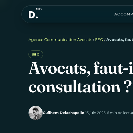
ACCOMP
Agence Communication Avocats
/
SEO
/
Avocats, faut
SEO
Avocats,
faut-i
consultation
?
Guilhem Delachapelle
•
13 juin 2025
•
6 min de lectu