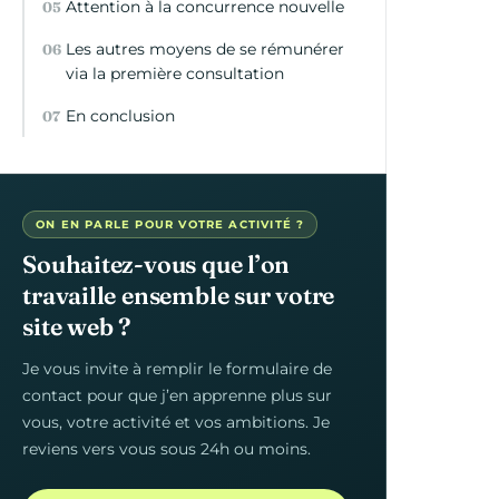
Attention à la concurrence nouvelle
Les autres moyens de se rémunérer
via la première consultation
En conclusion
ON EN PARLE POUR VOTRE ACTIVITÉ ?
Souhaitez-vous que l’on
travaille ensemble sur votre
site web ?
Je vous invite à remplir le formulaire de
contact pour que j’en apprenne plus sur
vous, votre activité et vos ambitions. Je
reviens vers vous sous 24h ou moins.