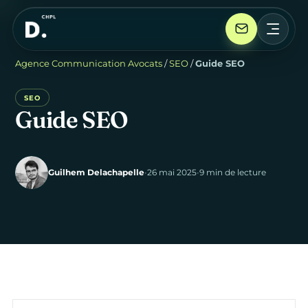
Agence Communication Avocats
/
SEO
/
Guide SEO
SEO
Guide
SEO
Guilhem Delachapelle
•
26 mai 2025
•
9 min de lecture